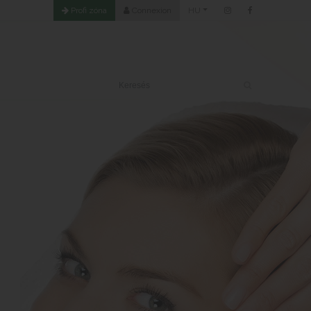
Profi zóna
Connexion
HU