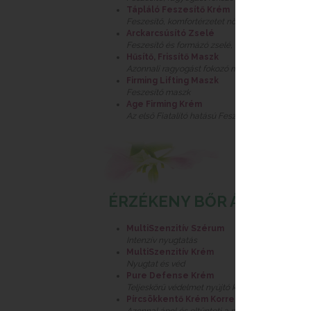
Tápláló Feszesítő Krém
Feszesítő, komfortérzetet növelő
Arckarcsúsító Zselé
Feszesítő és formázó zselé, arcra, tokára, nyakr
Hűsítő, Frissítő Maszk
Azonnali ragyogást fokozó maszk
Firming Lifting Maszk
Feszesítő maszk
Age Firming Krém
Az első Fiatalító hatású Feszesítő krém
ÉRZÉKENY BŐR ÁPOLÁSA
MultiSzenzitív Szérum
Intenzív nyugtatás
MultiSzenzitív Krém
Nyugtat és véd
Pure Defense Krém
Teljeskörű védelmet nyújtó krém SPF 15
Pírcsökkentő Krém Korrektor