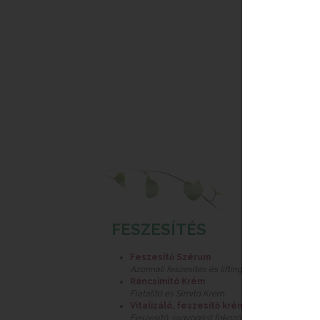
FESZESÍTÉS
Feszesítő Szérum
Azonnali feszesítés és lifting hatás
Ráncsimító Krém
Fiatalító és Simító Krém
Vitalizáló, feszesítő krém
Feszesítő, ragyogást fokozó krém