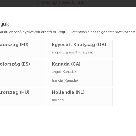
Overnight Beauty Krém
Regeneráló és energetizáló krém gél
ljük
al különböző nyelveken érhető el, kérjük, kattintson a hozzáigazított hivatkozásra
FIATALÍTÁS
aország (FR)
Egyesült Királyság (GB)
angol (Egyesült Királyság)
Age SIGNeS Golyós Ráncsimító
Azonnali prémium ránctalanító
olország (ES)
Kanada (CA)
Fiatalító Szérum
angol (Kanada)
Regeneráló, revitalizáló szérum
Age SIGNeS Repair
francia (Kanada)
s. Száraz,
Fiatalító és regeneráló prémium szérum, amely láthatóa
csökkenti az öregedés jeleit.
rország (HU)
Hollandia (NL)
Fiatalító Arckrém
Sejt megújító revitalizáló krém
holland
Gazdag Fiatalító Krém
Sejtmegújító krém. Serkenti a sejt újraképződést és
tápanyagokkal tölti fel a bőrt
Fiatalító Sejtmegújító krém
Harcol a bőr öregedésének jelei ellen
Age SIGNeS Reverse Krém
Anti-ageing immunerősítő krém