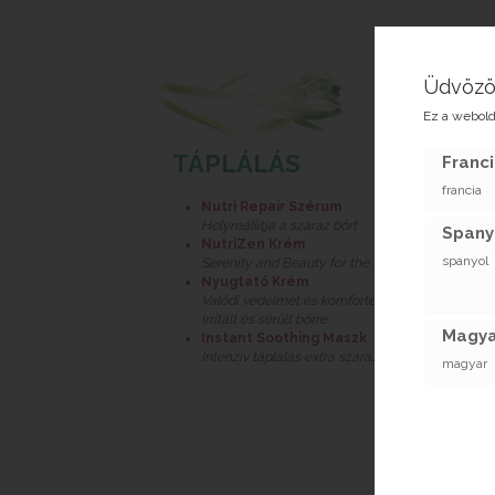
Üdvözö
Ez a webold
TÁPLÁLÁS
Franci
francia
Nutri Repair Szérum
Helyreállítja a száraz bőrt
Spany
NutriZen Krém
spanyol
Serenity and Beauty for the skin
Nyugtató Krém
Valódi védelmet és komfortérzetet biztosító pajz
irritált és sérült bőrre.
Magya
Instant Soothing Maszk
Intenzív táplálás extra száraz bőrre
magyar