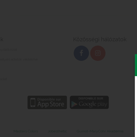
ek
Közösségi hálózatok
nyilatkozat
élyes adatok védelme
olat
Masters Colors
Jobesthetic
Guinot-MaryCohr Akadémia