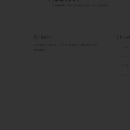
Fiatalító Krém
Fiatalító, feszesítő krém férfiaknak
Rólunk
Link
A Mary Cohr a Guinot-Mary Cohr csoport
Jogi 
márkája.
Szem
GYIK
Kapcs