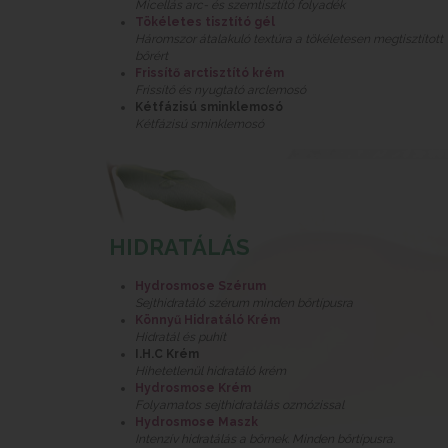
Micellás arc- és szemtisztító folyadék
Tökéletes tisztító gél
Háromszor átalakuló textúra a tökéletesen megtisztított
bőrért
Frissítő arctisztító krém
Frissítő és nyugtató arclemosó
Kétfázisú sminklemosó
Kétfázisú sminklemosó
HIDRATÁLÁS
Hydrosmose Szérum
Sejthidratáló szérum minden bőrtípusra
Könnyű Hidratáló Krém
Hidratál és puhít
I.H.C Krém
Hihetetlenül hidratáló krém
Hydrosmose Krém
Folyamatos sejthidratálás ozmózissal
Hydrosmose Maszk
Intenzív hidratálás a bőrnek. Minden bőrtípusra.