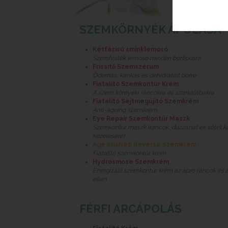
SZEMKÖRNYÉK ÁPOLÁSA
Kétfázisú sminklemosó
Szemfesték lemosó minden bőrtípusra
Frissítő Szemszérum
Ödémás, karikás és dehidratált bőrre
Fiatalító Szemkontúr Krém
A szem környéki ráncokra és szarkalábakra
Fiatalító Sejtmegújító Szemkrém
Anti-ageing szemkrém
Eye Repair Szemkontúr Maszk
Szemkontúr maszk (ráncok, duzzanat és sötét k
kezelésére)
Age SIGNeS Reverse Szemkrém
Fiatalító szemkontúr krém
Hydrosmose Szemkrém
Energizáló szemkontúr krém az apró ráncok és a
ellen
FÉRFI ARCÁPOLÁS