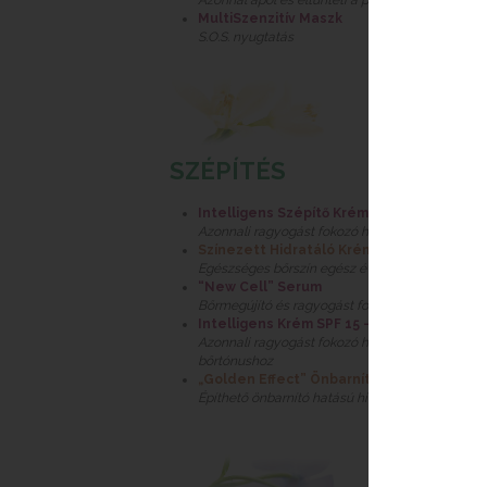
Azonnal ápol és eltűnteti a pirosságot
MultiSzenzitív Maszk
S.O.S. nyugtatás
SZÉPÍTÉS
Intelligens Szépítő Krém SPF 15
Azonnali ragyogást fokozó hidratáló krém SPF 1
Színezett Hidratáló Krém
Egészséges bőrszín egész évben
“New Cell” Serum
Bőrmegújító és ragyogást fokozó szérum
Intelligens Krém SPF 15 - Golden
Azonnali ragyogást fokozó hidratáló krém SPF 1
bőrtónushoz
„Golden Effect” Önbarnító Hatású Hidrat
Építhető önbarnító hatású hidratáló arckrém