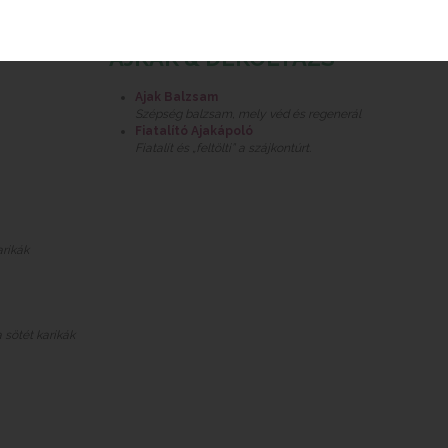
AJKAK & DEKOLTÁZS
Ajak Balzsam
Szépség balzsam, mely véd és regenerál
Fiatalító Ajakápoló
Fiatalít és „feltölti” a szájkontúrt.
arikák
 sötét karikák