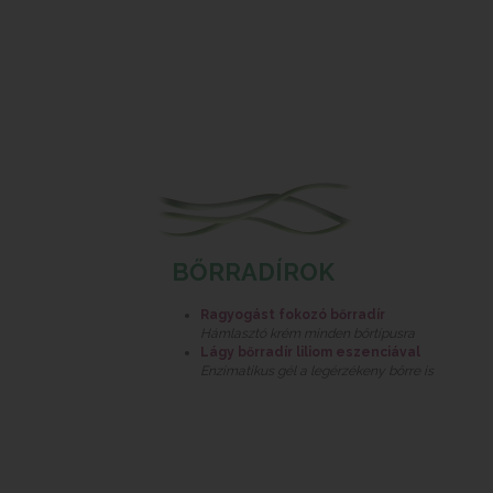
BŐRRADÍROK
Ragyogást fokozó bőrradír
Hámlasztó krém minden bőrtípusra
Lágy bőrradír liliom eszenciával
Enzimatikus gél a legérzékeny bőrre is