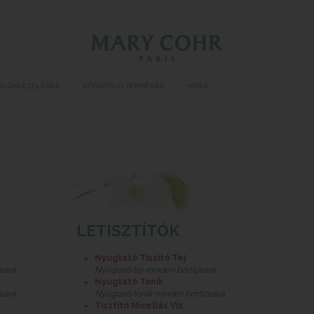
ALONKEZELÉSEK
BŐRÁPOLÓ TERMÉKEK
HÍREK
LETISZTÍTÓK
Nyugtató Tiszító Tej
usra
Nyugtató tej minden bőrtípusra
Nyugtató Tonik
usra
Nyugtató tonik minden bőrtípusra
Tisztító Micellás Víz