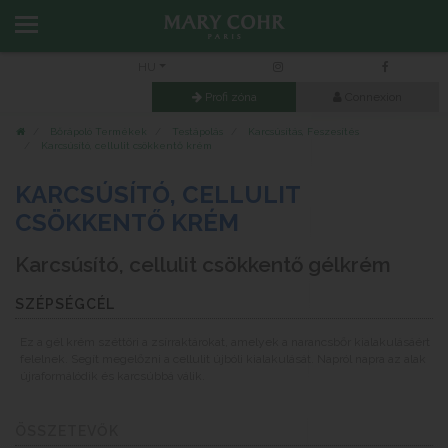
HU
Profi zóna
Connexion
Bőrápoló Termékek
Testápolás
Karcsúsítás, Feszesítés
Karcsúsító, cellulit csökkentő krém
KARCSÚSÍTÓ, CELLULIT
CSÖKKENTŐ KRÉM
Karcsúsító, cellulit csökkentő gélkrém
SZÉPSÉGCÉL
Ez a gél krém széttöri a zsírraktárokat, amelyek a narancsbőr kialakulásáért
felelnek. Segít megelőzni a cellulit újbóli kialakulását. Napról napra az alak
újraformálódik és karcsúbbá válik.
ÖSSZETEVŐK