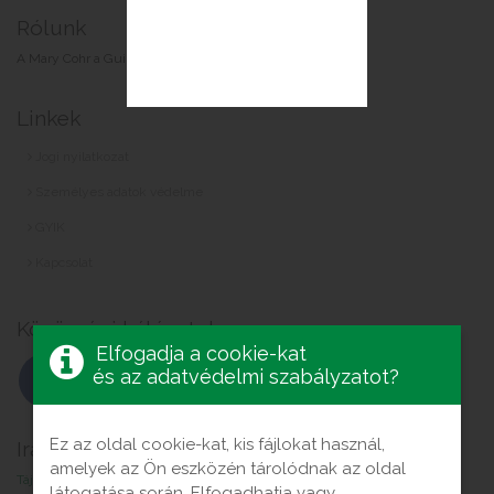
Rólunk
A Mary Cohr a Guinot-Mary Cohr csoport márkája.
Linkek
Jogi nyilatkozat
Személyes adatok védelme
GYIK
Kapcsolat
Közösségi hálózatok
Elfogadja a cookie-kat
és az adatvédelmi szabályzatot?
Ez az oldal cookie-kat, kis fájlokat használ,
Iratkozz fel a hírlevélre
amelyek az Ön eszközén tárolódnak az oldal
Tájékozódjon az új Mary Cohr termékekről és kezelésekről!
látogatása során. Elfogadhatja vagy