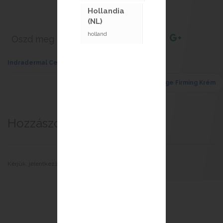
Hollandia
(NL)
holland
Oszd meg ezt a cikket :
Indradermal Cellulit krém
<< Előző termék
Következő termék >>
Body Age Firming Krém
Hozzászólások
Belépés
Kérjük, jelentkezzen be a hozzászóláshoz.