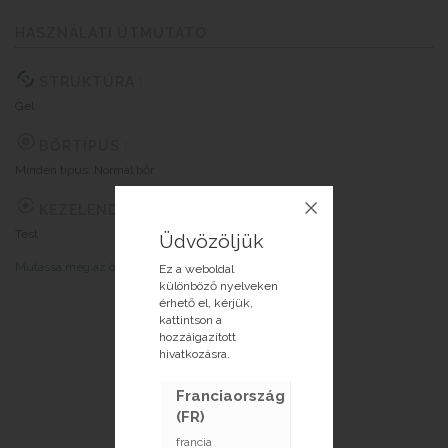
HASZNÁLATI ÚTMUTATÓ
STRUKTÚRA :
Gel
BŐRTÍPUS :
Minden típus, Normál bőr
KEZELENDŐ TERÜLET :
Test
Üdvözöljük
Mutassa meg az összetevők listáját
Ez a weboldal
különböző nyelveken
érhető el, kérjük,
kattintson a
hozzáigazított
hivatkozásra.
Franciaország
(FR)
francia