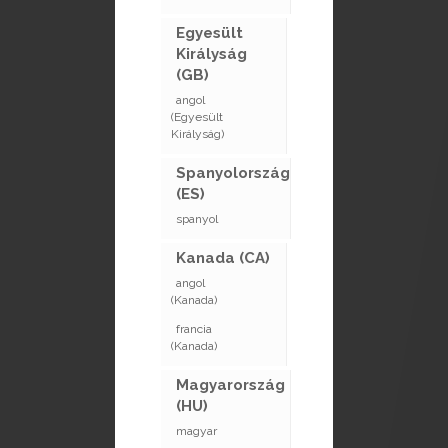
Egyesült
Királyság
(GB)
angol
(Egyesült
Királyság)
Spanyolország
(ES)
spanyol
Kanada (CA)
angol
(Kanada)
francia
(Kanada)
Magyarország
(HU)
Hírek
magyar
Szalonok a közeledben