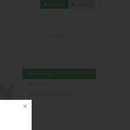
Espace Pro
Connexion
PL
Press clippings
L'Est Républicain
Sports Events
Trade shows and conferences
Février 2018
En Savoir Plus
En Savoir Plus