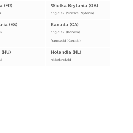
a (FR)
Wielka Brytania (GB)
i
angielski (Wielka Brytania)
nia (ES)
Kanada (CA)
ki
angielski (Kanada)
francuski (Kanada)
La Nouvelle République
 (HU)
Holandia (NL)
Février 2018
i
niderlandzki
En Savoir Plus
‹
›