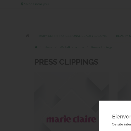
Salons near you
MARY COHR PROFESSIONAL BEAUTY SALONS
BEAUTY 
News
We talk about us
Press clippings
PRESS CLIPPINGS
Bienve
Ce site inte