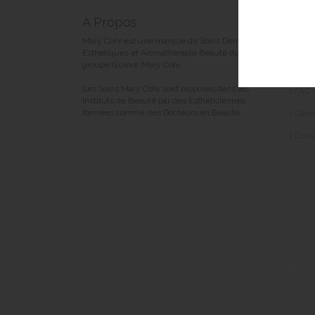
A Propos
Liens
Mary Cohr est une marque de Soins Dermo-
Legal
Esthétiques et Aromathérapie Beauté du
groupe Guinot-Mary Cohr.
Perso
Les Soins Mary Cohr sont proposés dans les
FAQ
Instituts de Beauté par des Esthéticiennes
formées comme des Docteurs en Beauté.
Care
Conta