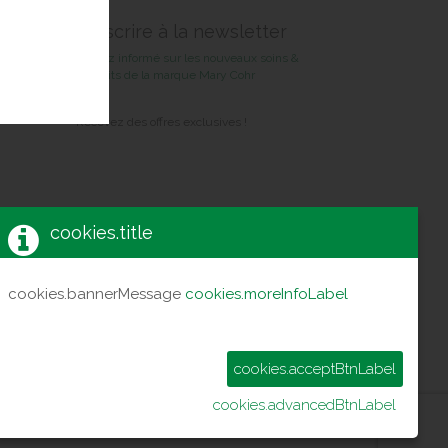
S'inscrire à la newsletter
Restez informé sur les nouveaux soins &
produits de la marque Mary Cohr
Recevez des offres exclusives !
cookies.title
cookies.bannerMessage
cookies.moreInfoLabel
cookies.acceptBtnLabel
cookies.advancedBtnLabel