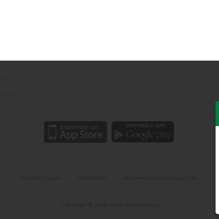
Réseaux sociaux
 notice
nal data protection
ers
ct us
Masters Colors
Jobesthetic
Academie Guinot-MaryCohr
Copyright © 2018
www.marycohr.hu